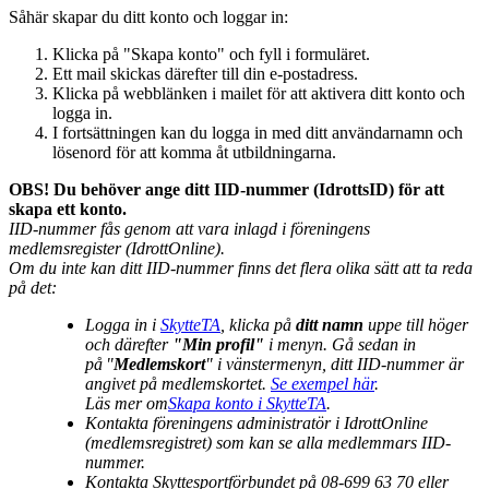
Såhär skapar du ditt konto och loggar in:
Klicka på "Skapa konto" och fyll i formuläret.
Ett mail skickas därefter till din e-postadress.
Klicka på webblänken i mailet för att aktivera ditt konto och
logga in.
I fortsättningen kan du logga in med ditt användarnamn och
lösenord för att komma åt utbildningarna.
OBS! Du behöver ange ditt IID-nummer (IdrottsID) för att
skapa ett konto.
IID-nummer fås genom att vara inlagd i föreningens
medlemsregister (IdrottOnline).
Om du inte kan ditt IID-nummer finns det flera olika sätt att ta reda
på det:
Logga in i
SkytteTA
, klicka på
ditt namn
uppe till höger
och därefter
"Min profil"
i menyn. Gå sedan in
på "
Medlemskort
" i vänstermenyn, ditt IID-nummer är
angivet på medlemskortet.
Se exempel här
.
Läs mer om
Skapa konto i SkytteTA
.
Kontakta föreningens administratör i IdrottOnline
(medlemsregistret) som kan se alla medlemmars IID-
nummer.
Kontakta Skyttesportförbundet på 08-699 63 70 eller